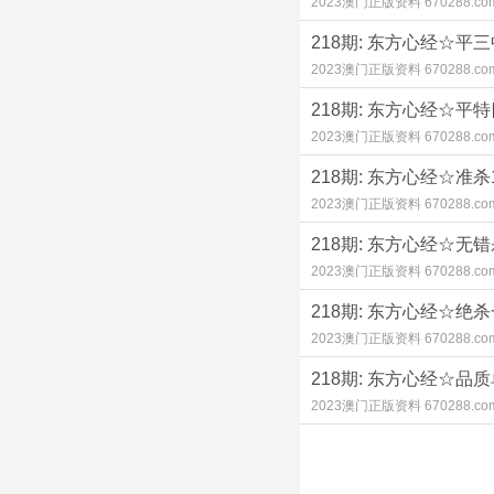
2023澳门正版资料 670288.co
218期: 东方心经☆平
2023澳门正版资料 670288.co
218期: 东方心经☆平
2023澳门正版资料 670288.co
218期: 东方心经☆准
2023澳门正版资料 670288.co
218期: 东方心经☆无
2023澳门正版资料 670288.co
218期: 东方心经☆绝
2023澳门正版资料 670288.co
218期: 东方心经☆品
2023澳门正版资料 670288.co