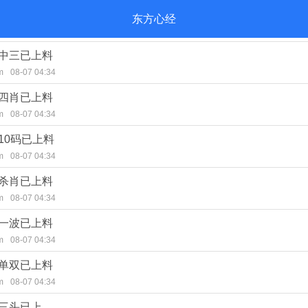
东方心经
三中三已上料
m
08-07 04:34
特四肖已上料
m
08-07 04:34
杀10码已上料
m
08-07 04:34
错杀肖已上料
m
08-07 04:34
杀一波已上料
m
08-07 04:34
质单双已上料
m
08-07 04:34
创三头已上