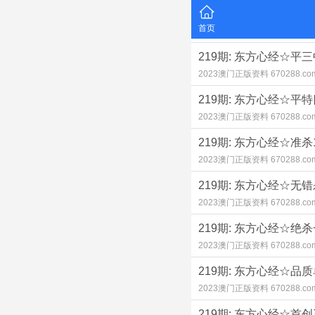
首页
219期: 东方心经☆平
2023澳门正版资料 670288.co
219期: 东方心经☆平
2023澳门正版资料 670288.co
219期: 东方心经☆准
2023澳门正版资料 670288.co
219期: 东方心经☆无
2023澳门正版资料 670288.co
219期: 东方心经☆绝
2023澳门正版资料 670288.co
219期: 东方心经☆品
2023澳门正版资料 670288.co
219期: 东方心经☆首