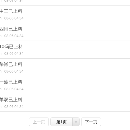
m
08-07 04:34
三中三已上料
m
08-06 04:34
特四肖已上料
m
08-06 04:34
杀10码已上料
m
08-06 04:34
错杀肖已上料
m
08-06 04:34
杀一波已上料
m
08-06 04:34
质单双已上料
m
08-06 04:34
上一页
第1页
下一页